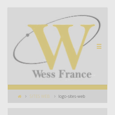
SITES WEB
logo-sites-web