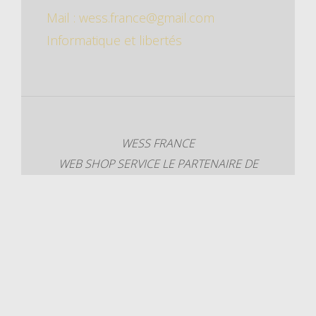
Mail : wess.france@gmail.com
Informatique et libertés
WESS FRANCE
WEB SHOP SERVICE
LE PARTENAIRE DE
VOTRE ENTREPRISE
Découvrez nos
créations
Développé par
Wess-France sur Thème
Cryout Creations
&
Wordpress.