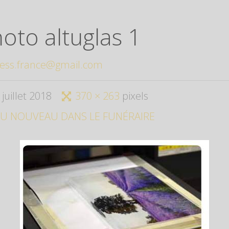
oto altuglas 1
ess.france@gmail.com
 juillet 2018
370 × 263
pixels
U NOUVEAU DANS LE FUNÉRAIRE